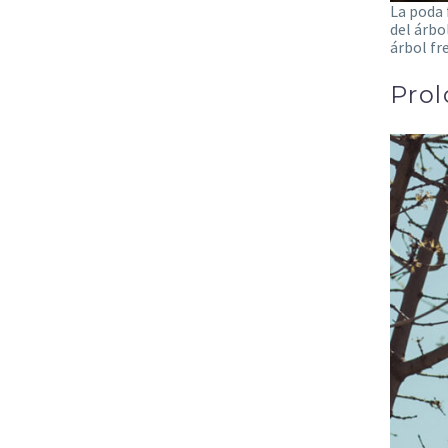
La poda 
del árbo
árbol fr
Prol