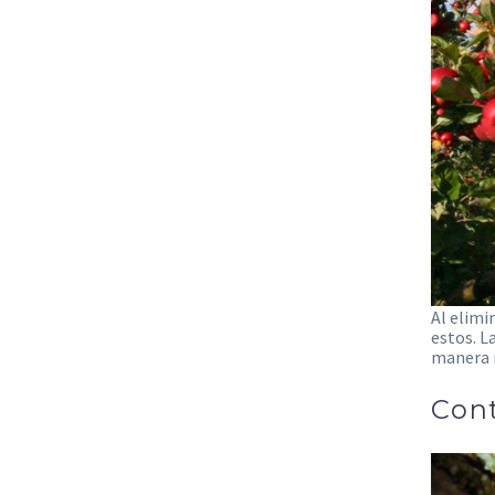
Al elimi
estos. L
manera m
Cont