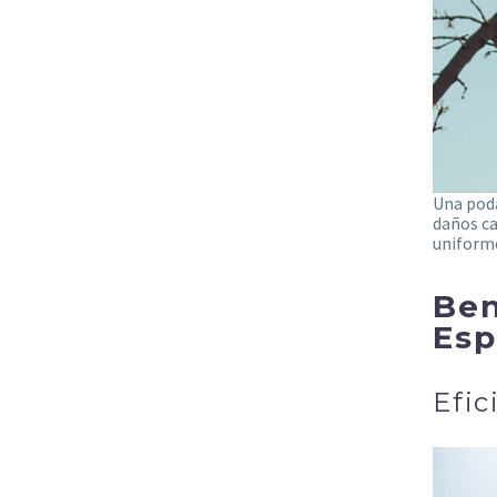
Una poda
daños ca
uniforme
Ben
Esp
Efic