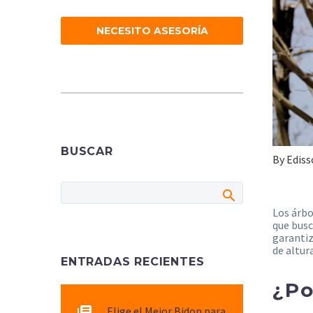
NECESITO ASESORÍA
BUSCAR
By Ediss
Los árbo
que busc
garantiz
de altur
ENTRADAS RECIENTES
¿Po
Elige el Mejor Bidon para