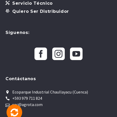


Servicio Técnico


Quiero Ser Distribuidor
Síguenos:
Contáctanos
Ecoparque Industrial Chaullayacu (Cuenca)


+593 979 711 824


sac@agrota.com

