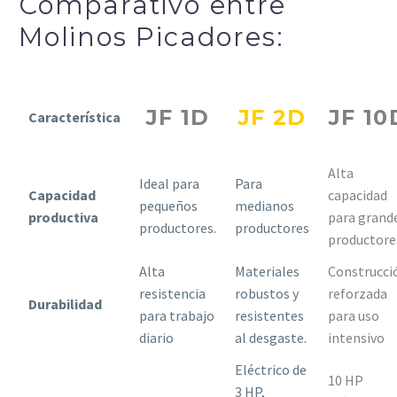
Comparativo entre
Molinos Picadores:
JF 1D
JF 2D
JF 10
Característica
Alta
Ideal para
Para
Capacidad
capacidad
pequeños
medianos
productiva
para grand
productores.
productores
productore
Alta
Materiales
Construcci
resistencia
robustos y
reforzada
Durabilidad
para trabajo
resistentes
para uso
diario
al desgaste.
intensivo
Eléctrico de
10 HP
3 HP,