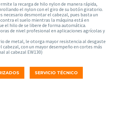
rmite la recarga de hilo nylon de manera rápida,
nrollando el nylon con el giro de su botón giratorio.
 es necesario desmontar el cabezal, pues basta un
 contra el suelo mientras la máquina está en
e el hilo de se libere de forma automática.
ras de nivel profesional en aplicaciones agrícolas y
rio de metal, le otorga mayor resistencia al desgaste
 del cabezal, con un mayor desempeño en cortes más
onal al cabezal EW130)
RIZADOS
SERVICIO TÉCNICO