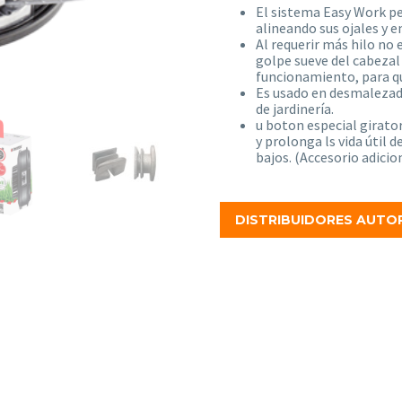
El sistema Easy Work pe
alineando sus ojales y e
Al requerir más hilo no
golpe sueve del cabezal
funcionamiento, para qu
Es usado en desmalezado
de jardinería.
u boton especial girato
y prolonga ls vida útil
bajos. (Accesorio adici
DISTRIBUIDORES AUTO