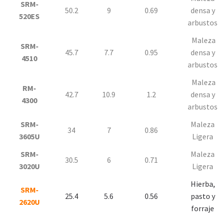
SRM-
50.2
9
0.69
densa y
520ES
arbustos
Maleza
SRM-
45.7
7.7
0.95
densa y
4510
arbustos
Maleza
RM-
42.7
10.9
1.2
densa y
4300
arbustos
SRM-
Maleza
34
7
0.86
3605U
Ligera
SRM-
Maleza
30.5
6
0.71
3020U
Ligera
Hierba,
SRM-
25.4
5.6
0.56
pasto y
2620U
forraje